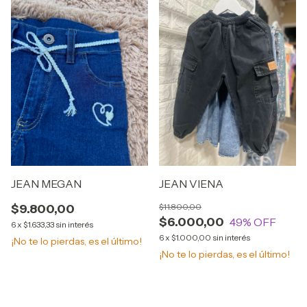
JEAN MEGAN
JEAN VIENA
$9.800,00
$11.800,00
$6.000,00
49
% OFF
6
x
$1.633,33
sin interés
6
x
$1.000,00
sin interés
¡No te lo pierdas, es el último!
¡No te lo pierdas, es el último!