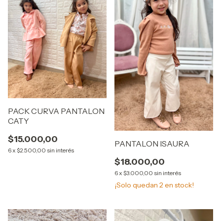
PACK CURVA PANTALON
CATY
$15.000,00
PANTALON ISAURA
6
x
$2.500,00
sin interés
$18.000,00
6
x
$3.000,00
sin interés
¡Solo quedan
2
en stock!